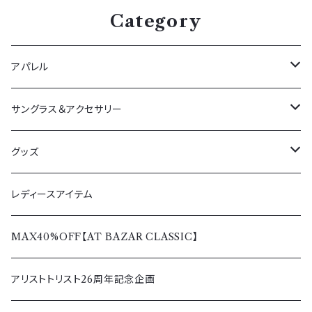
Category
アパレル
アウター
サングラス＆アクセサリー
春夏
ボトムス
サングラス
グッズ
秋冬
春夏
トップス
ペンダント＆リング
Tシャツ＆シャツ
レディースアイテム
秋冬
春夏
レディース
バッグ＆ウォレット
パーカー＆トレーナー
MAX40%OFF【AT BAZAR CLASSIC】
秋冬
その他アクセサリー
アウター＆ボトムス
アリストトリスト26周年記念企画