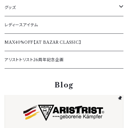
春夏
ボトムス
サングラス
グッズ
秋冬
春夏
トップス
ペンダント＆リング
Tシャツ＆シャツ
レディースアイテム
秋冬
春夏
レディース
バッグ＆ウォレット
パーカー＆トレーナー
MAX40%OFF【AT BAZAR CLASSIC】
秋冬
その他アクセサリー
アウター＆ボトムス
アリストトリスト26周年記念企画
キャップ
Blog
その他グッズ