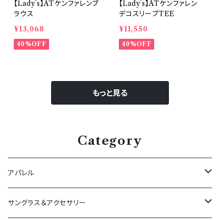
【Lady´s】ATケンファレンブ
【Lady´s】ATケンファレン
ラウス
デコスリーブTEE
¥13,068
¥11,550
40%OFF
40%OFF
もっと見る
Category
アパレル
アウター
サングラス＆アクセサリー