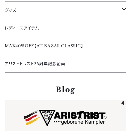
春夏
ボトムス
サングラス
グッズ
秋冬
春夏
トップス
ペンダント＆リング
Tシャツ＆シャツ
レディースアイテム
秋冬
春夏
レディース
バッグ＆ウォレット
パーカー＆トレーナー
MAX40%OFF【AT BAZAR CLASSIC】
秋冬
その他アクセサリー
アウター＆ボトムス
アリストトリスト26周年記念企画
キャップ
Blog
その他グッズ