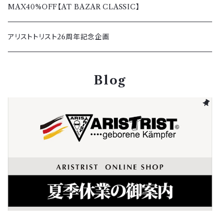
秋冬
春夏
レディース
バッグ＆ウォレット
パーカー＆トレーナー
MAX40%OFF【AT BAZAR CLASSIC】
秋冬
その他アクセサリー
アウター＆ボトムス
アリストトリスト26周年記念企画
キャップ
Blog
その他グッズ