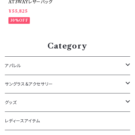
AT3WAYレザーバッグ
¥55,825
30%OFF
Category
アパレル
アウター
サングラス＆アクセサリー
春夏
ボトムス
サングラス
グッズ
秋冬
春夏
トップス
ペンダント＆リング
Tシャツ＆シャツ
レディースアイテム