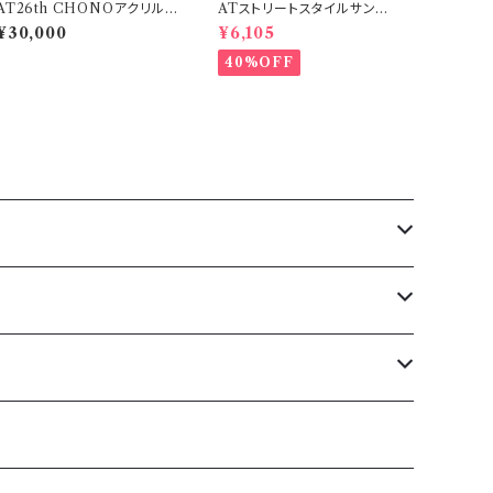
AT26th CHONOアクリルフ
ATストリートスタイルサングラ
ォトコレクション「C」
ス
¥30,000
¥6,105
40%OFF