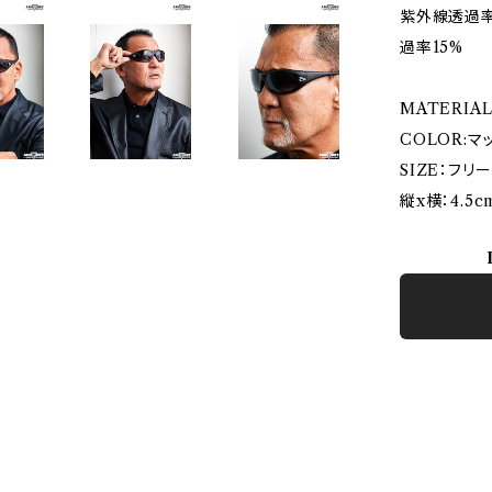
紫外線透過率
過率15%
MATERIA
COLOR:
SIZE：フリー
縦x横：4.5c