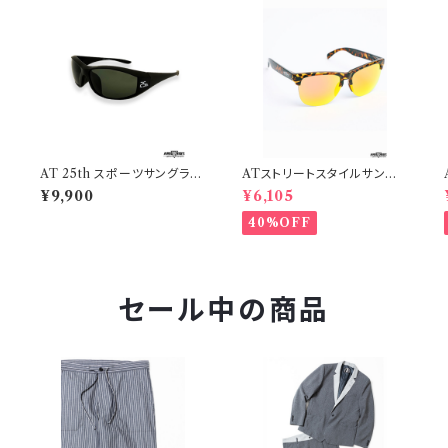
サ
AT 25th スポーツサングラス
ATストリートスタイルサングラ
TYPE30
ス
¥9,900
¥6,105
40%OFF
セール中の商品