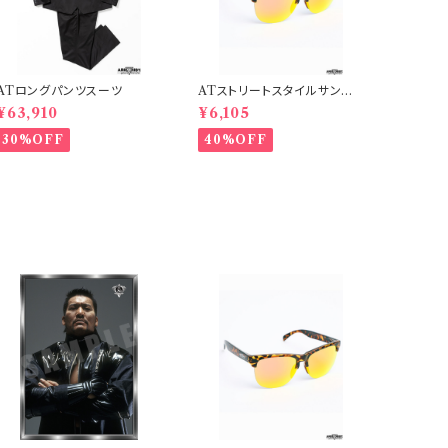
ATロングパンツスーツ
ATストリートスタイルサングラ
ス
¥63,910
¥6,105
30%OFF
40%OFF