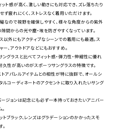
ィット感が高く、激しい動きにも対応でき、ズレ落ちたり
せず疲れにくく、ストレスなく着用いただけます。
幅なので視野を確保しやすく、様々な角度からの紫外
の隙間からの光や塵・埃を防ぎやすくなっています。
ス以外にもアクティブなシーンでの着用にも最適。ス
ャー、アウトドアなどにもおすすめ。
サングラスと比べてフィット感・弾力性・伸縮性に優れ
耐久性が高いのがスポーツサングラスの特徴です。
ストアパレルアイテムとの相性が特に抜群で、オールシ
タルコーディネートのアクセントに取り入れたいサング
バージョンは記念にも必ず一本持っておきたいアニバー
ム。
ットブラック、レンズはグラデーションのかかったスモ
す。