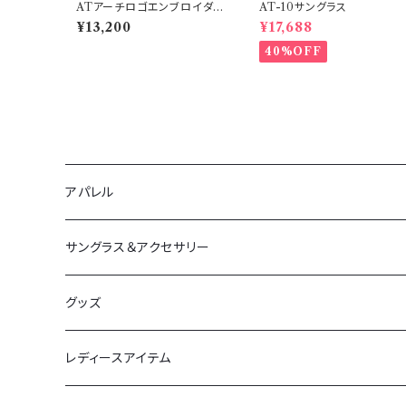
ATアーチロゴエンブロイダリ
AT-10サングラス
ー ダンボールニットパーカー
¥13,200
¥17,688
40%OFF
アパレル
アウター
サングラス＆アクセサリー
春夏
ボトムス
サングラス
グッズ
秋冬
春夏
トップス
ペンダント＆リング
Tシャツ＆シャツ
レディースアイテム
秋冬