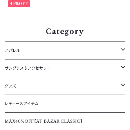
40%OFF
Category
アパレル
アウター
サングラス＆アクセサリー
春夏
ボトムス
サングラス
グッズ
秋冬
春夏
トップス
ペンダント＆リング
Tシャツ＆シャツ
レディースアイテム
秋冬
春夏
レディース
バッグ＆ウォレット
パーカー＆トレーナー
MAX40%OFF【AT BAZAR CLASSIC】