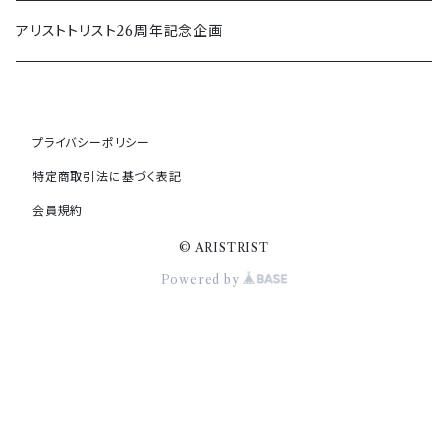
秋冬
その他アクセサリー
アウター＆ボトムス
アリストトリスト26周年記念企画
キャップ
プライバシーポリシー
その他グッズ
特定商取引法に基づく表記
会員規約
© ARISTRIST
Powered by