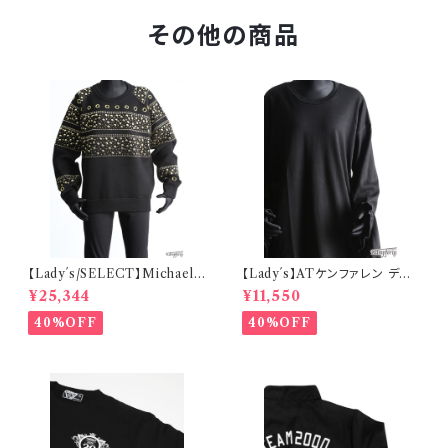
その他の商品
【Lady´s/SELECT】Michael
【Lady´s】ATケンファレン デコ
Michael Kors ビジューセータ
スリーブTEE
¥25,344
¥11,550
ー
40%OFF
40%OFF