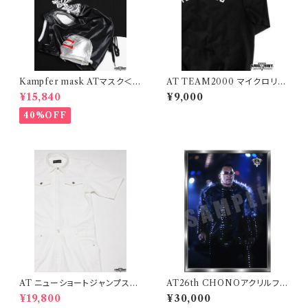
Kampfer mask ATマスク＜C
AT TEAM2000 マイクロリッ
タイプ＞＋20周年Tシャツセット
プストップ ライトジャケット
¥15,840
¥9,000
（マスクミニポーチ付き）
40%OFF
AT ニューショートジャンプスー
AT26th CHONOアクリルフォ
ツ
トコレクション「B」
¥19,800
¥30,000