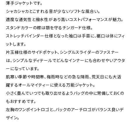
薄手ジャケットです。
シャカシャカとこすれる音が少ないソフトな風合い。
適度な通気性と撥水性があり高いコストパフォーマンスが魅力。
スタンドカラーの襟は顎を守るチンガード仕様。
ストレッチバインダー仕様となった袖口は手首に、裾口は体にフィ
ットします。
片玉縁仕様のサイドポケット、シングルスライダーのファスナー
は、シンプルなディテールでどんなインナーにも合わせやいアウタ
ーになっています。
肌寒い季節や時間帯、梅雨時などの急な降雨、荒天日にも大活
躍するオールマイティーに使える万能ジャケット。
小さく畳んでいつでも取り出せるようバッグの中に常備しておくの
もおすすめです。
左胸のワンポイントロゴと、バックのアーチロゴがバランス良いデ
ザイン。