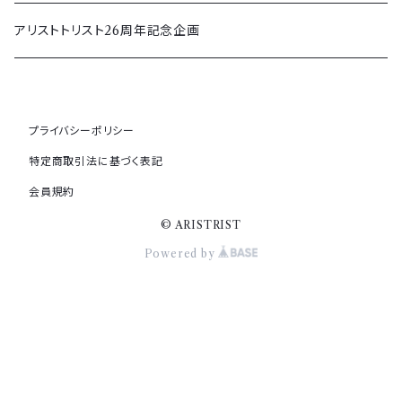
秋冬
その他アクセサリー
アウター＆ボトムス
アリストトリスト26周年記念企画
キャップ
プライバシーポリシー
その他グッズ
特定商取引法に基づく表記
会員規約
© ARISTRIST
Powered by