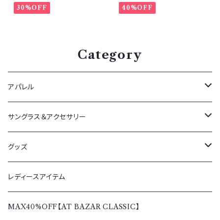
30%OFF
40%OFF
Category
アパレル
アウター
サングラス＆アクセサリー
春夏
ボトムス
サングラス
グッズ
秋冬
春夏
トップス
ペンダント＆リング
Tシャツ＆シャツ
レディースアイテム
秋冬
春夏
レディース
バッグ＆ウォレット
パーカー＆トレーナー
MAX40%OFF【AT BAZAR CLASSIC】