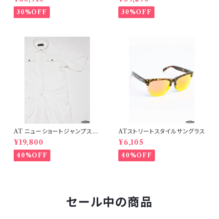
30%OFF
30%OFF
AT ニューショートジャンプスー
ATストリートスタイルサングラス
ツ
¥19,800
¥6,105
40%OFF
40%OFF
セール中の商品