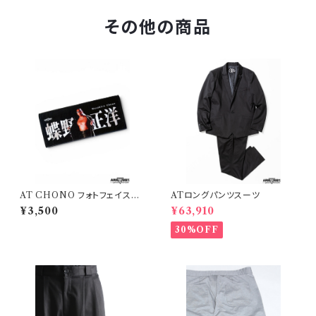
その他の商品
AT CHONO フォトフェイスタ
ATロングパンツスーツ
オル
¥3,500
¥63,910
30%OFF