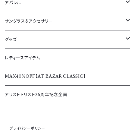
アパレル
アウター
サングラス＆アクセサリー
春夏
ボトムス
サングラス
グッズ
秋冬
春夏
トップス
ペンダント＆リング
Tシャツ＆シャツ
レディースアイテム
秋冬
春夏
レディース
バッグ＆ウォレット
パーカー＆トレーナー
MAX40%OFF【AT BAZAR CLASSIC】
秋冬
その他アクセサリー
アウター＆ボトムス
アリストトリスト26周年記念企画
キャップ
プライバシーポリシー
その他グッズ