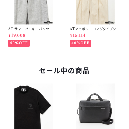
AT サマーバルキーパンツ
ATアイボリーロングタイプショ
ーツ
¥19,008
¥15,114
40%OFF
40%OFF
セール中の商品