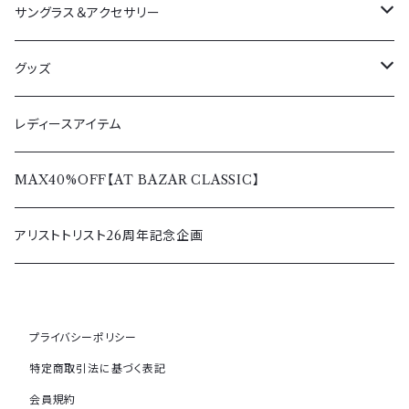
アウター
サングラス＆アクセサリー
春夏
ボトムス
サングラス
グッズ
秋冬
春夏
トップス
ペンダント＆リング
Tシャツ＆シャツ
レディースアイテム
秋冬
春夏
レディース
バッグ＆ウォレット
パーカー＆トレーナー
MAX40%OFF【AT BAZAR CLASSIC】
秋冬
その他アクセサリー
アウター＆ボトムス
アリストトリスト26周年記念企画
キャップ
プライバシーポリシー
その他グッズ
特定商取引法に基づく表記
会員規約