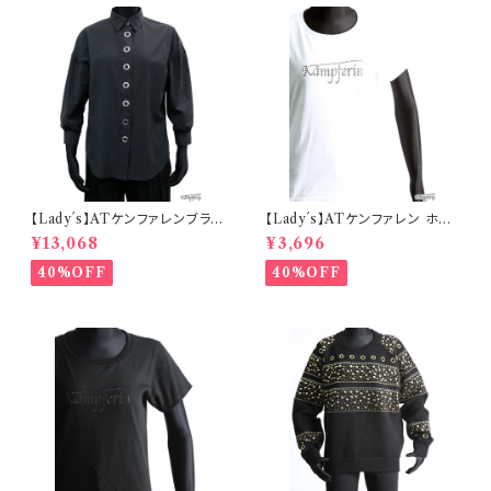
【Lady´s】ATケンファレンブラウ
【Lady´s】ATケンファレン ホット
ス
フィットTシャツ
¥13,068
¥3,696
40%OFF
40%OFF