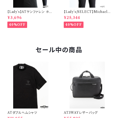
【Lady´s】ATケンファレン ホット
【Lady´s/SELECT】Michael
フィットTシャツ
Michael Kors ビジューセータ
¥3,696
¥25,344
ー
40%OFF
40%OFF
セール中の商品
ATダブルヘムシャツ
AT3WAYレザーバッグ