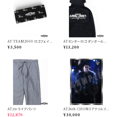
AT TEAM2000 ロゴフェイス
ATセンターロゴ ダンボールニッ
タオル
ト ジップアップパーカー
¥3,500
¥13,200
ATストライプパンツ
AT26th CHONOアクリルフォ
トコレクション「B」
¥12,870
¥30,000