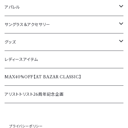
アパレル
アウター
サングラス＆アクセサリー
春夏
ボトムス
サングラス
グッズ
秋冬
春夏
トップス
ペンダント＆リング
Tシャツ＆シャツ
レディースアイテム
秋冬
春夏
レディース
バッグ＆ウォレット
パーカー＆トレーナー
MAX40%OFF【AT BAZAR CLASSIC】
秋冬
その他アクセサリー
アウター＆ボトムス
アリストトリスト26周年記念企画
キャップ
プライバシーポリシー