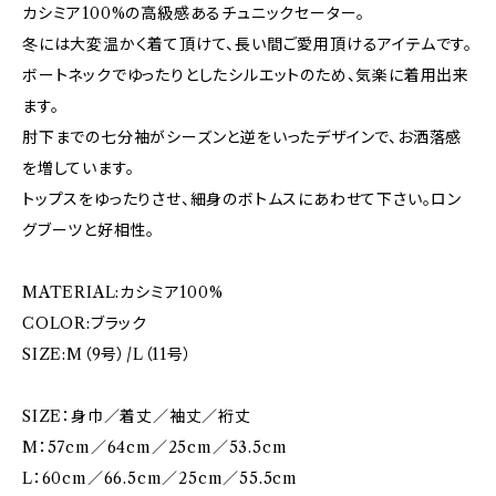
カシミア100%の高級感あるチュニックセーター。
冬には大変温かく着て頂けて、長い間ご愛用頂けるアイテムです。
ボートネックでゆったりとしたシルエットのため、気楽に着用出来
ます。
肘下までの七分袖がシーズンと逆をいったデザインで、お洒落感
を増しています。
トップスをゆったりさせ、細身のボトムスにあわせて下さい。ロン
グブーツと好相性。
MATERIAL:カシミア100%
COLOR:ブラック
SIZE:M（9号）/L（11号）
SIZE：身巾／着丈／袖丈／裄丈
M：57cm／64cm／25cm／53.5cm
L：60cm／66.5cm／25cm／55.5cm