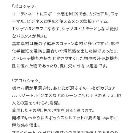
「ポロシャツ」
コーディネートにスポーツ感をMIXでき、カジュアル、フォ
ーマル、ビジネスと幅広く使えるメンズ鉄板アイテム。
Tシャツほどラフにならず、シャツほどカチッとしない絶妙
なバランスが魅力。
基本素材は鹿の子編みのコットン素材が多いですが、麻や
化学繊維を混紡し風合いや清涼感を出した物であったり、
ストレッチ機能を持たせ動きやすくした物や吸汗速乾機能
性に優れた物であったり、夏に欠かせない定番です。
「アロハシャツ」
様々な柄が用意され、あなたが選ぶその一枚がカジュア
ル、リゾート、ビジネスなどのシーンに合わせられるうえ、他
人との差をつけられ活躍。
着用したその柄、色で現場を明るく彩ります。
開襟でゆったり目のボックスシルエットが夏の暑い季節に
解放感を演出。
プライベート、休日には遊び心のある柄を選んでみるのも