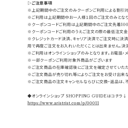
▷ご注意事項
※上記期間中のご注文のみクーポンご利用による割引
※ご利用は上記期間中お一人様１回のご注文のみとなり
※クーポンコードご利用は上記期間中のご注文先着10
※クーポンコードご利用のうえご注文の際の最低注文金額
※クレジットカード決済、キャリア決済でご注文時に決
用で再度ご注文をお入れいただくことは出来ません。決
※ご利用はオンラインショップのみとなります。お電話・
※一部クーポンご利用対象外商品がございます
※ご注文商品の在庫確認後にご注文を確定させていた
※ご注文商品が売り切れ等によりご注文をお受け出来な
※ご注文商品の注文キャンセルならびに交換・返品は、
◆オンラインショップ SHOPPING GUIDEはコチラ↓
https://www.aristrist.com/p/00011