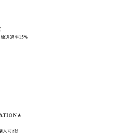
）
光線透過率15%
MATION★
購入可能！