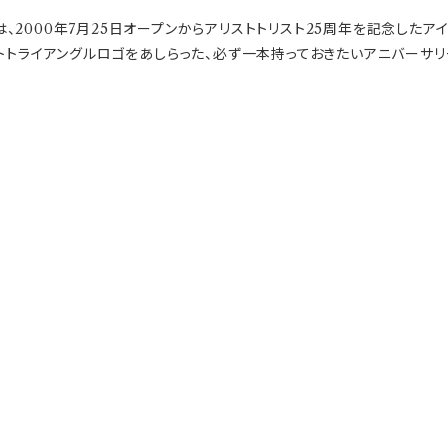
、2000年7月25日オープンからアリストトリスト25周年を記念したアイ
ストトライアングルロゴをあしらった、必ず一本持っておきたいアニバーサリ