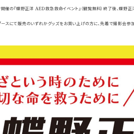
オ鷲宮で開催の『蝶野正洋 AED救急救命イベント』（観覧無料）終了後、蝶野
ブースにて販売のいずれかグッズをお買い上げの方に、先着で撮影会参